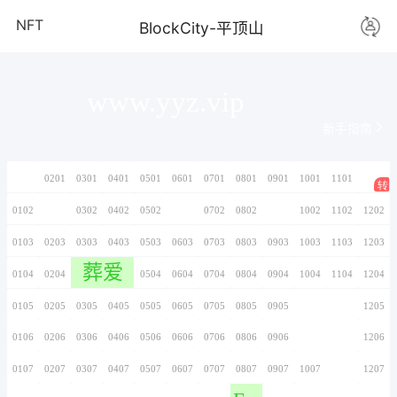
NFT
BlockCity-
www.yyz.vi
0101
0201
0301
0401
0501
0601
0701
0102
0202
0302
0402
0502
0602
0702
0103
0203
0303
0403
0503
0603
0703
葬爱
0104
0204
0304
0404
0504
0604
0704
0105
0205
0305
0405
0505
0605
0705