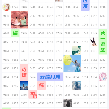
过
来
0146
0246
0346
0446
0546
0646
0746
0846
0946
1046
1146
1246
0147
0247
0347
0447
0547
0647
0747
0847
0947
1047
1147
1247
0148
0248
0348
0448
0548
0648
0748
0848
0948
1048
1148
1248
遇
大
0149
0249
0349
0449
0549
0649
0749
0849
0949
1049
1149
1249
一
0150
0250
0350
0450
0550
0650
0750
0850
0950
1050
1150
1250
老
生
0151
0251
0351
0451
0551
0651
0751
0851
0951
1051
1151
1251
0152
0252
0352
0452
0552
0652
0752
0852
0952
1052
1152
1252
诗
0153
0253
0353
0453
0553
0653
0753
0853
0953
1053
1153
1253
援
云淡月浅
0154
0254
0354
0454
0554
0654
0754
0854
0954
1054
1154
1254
怀
0155
0255
0355
0455
0555
0655
0755
0855
0955
1055
1155
1255
可
0156
0256
0356
0456
0556
0656
0756
0856
0956
1056
1156
1256
0157
0257
0357
0457
0557
0657
0757
0857
0957
1057
1157
1257