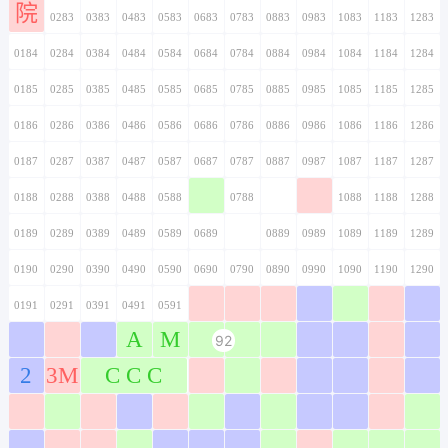
院
0183
0283
0383
0483
0583
0683
0783
0883
0983
1083
1183
1283
0184
0284
0384
0484
0584
0684
0784
0884
0984
1084
1184
1284
0185
0285
0385
0485
0585
0685
0785
0885
0985
1085
1185
1285
0186
0286
0386
0486
0586
0686
0786
0886
0986
1086
1186
1286
0187
0287
0387
0487
0587
0687
0787
0887
0987
1087
1187
1287
0188
0288
0388
0488
0588
0688
0788
0888
0988
1088
1188
1288
0189
0289
0389
0489
0589
0689
0789
0889
0989
1089
1189
1289
0190
0290
0390
0490
0590
0690
0790
0890
0990
1090
1190
1290
0191
0291
0391
0491
0591
0691
0791
0891
0991
1091
1191
1291
A
M
92
0192
0292
0392
0492
0592
0692
0792
0892
0992
1092
1192
1292
2
3M
C C C
0193
0293
0393
0493
0593
0693
0793
0893
0993
1093
1193
1293
0194
0294
0394
0494
0594
0694
0794
0894
0994
1094
1194
1294