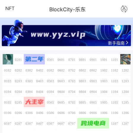
NFT
BlockCity-
www.yyz.v
第二年
0101
0201
0301
0401
0501
0601
0701
0102
0202
0302
0402
0502
0602
0702
0103
0203
0303
0403
0503
0603
0703
0104
0204
0304
0404
0504
0604
0704
大主宰
0105
0205
0305
0405
0505
0605
0705